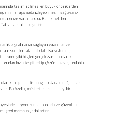
manında teslim edilmesi en büyük önceliklerden
arişlerini her aşamada izleyebilmesini sağlayarak,
e yönetmenize yardımcı olur. Bu hizmet, hem
faf ve verimli hale getirir.
 anlık bilgi almanızı sağlayan yazılımlar ve
tüm süreçler takip edilebilir. Bu sistemler,
durumu gibi bilgileri gerçek zamanlı olarak
orunları hızla tespit edilip çözüme kavuşturulabilir.
olarak takip edebilir, hangi noktada olduğunu ve
niz. Bu özellik, müşterilerinize daha iyi bir
sayesinde kargonuzun zamanında ve güvenli bir
müşteri memnuniyetini artırır.