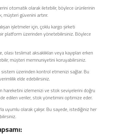
erini otomatik olarak iletebilir, böylece ürünlerinin
 müşteri güvenini artırır.
lışan işletmeler için, çoklu kargo şirketi
ir platform üzerinden yönetebilirsiniz. Böylece
 olası teslimat aksaklıkları veya kayıpları erken
bilir, müşteri memnuniyetini koruyabilirsiniz.
r sistem üzerinden kontrol etmenizi sağlar. Bu
imlilik elde edebilirsiniz.
in hareketini izlemenizi ve stok seviyelerini doğru
de edilen veriler, stok yönetimini optimize eder.
a uyumlu olarak çalışır. Bu sayede, istediğiniz her
irsiniz.
apsamı: