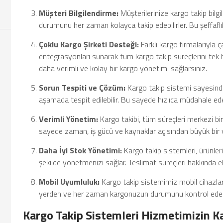
Müşteri Bilgilendirme:
Müşterilerinize kargo takip bilgil
durumunu her zaman kolayca takip edebilirler. Bu şeffaflık,
Çoklu Kargo Şirketi Desteği:
Farklı kargo firmalarıyla ça
entegrasyonları sunarak tüm kargo takip süreçlerini tek b
daha verimli ve kolay bir kargo yönetimi sağlarsınız.
Sorun Tespiti ve Çözüm:
Kargo takip sistemi sayesinde,
aşamada tespit edilebilir. Bu sayede hızlıca müdahale ede
Verimli Yönetim:
Kargo takibi, tüm süreçleri merkezi bi
sayede zaman, iş gücü ve kaynaklar açısından büyük bir ver
Daha İyi Stok Yönetimi:
Kargo takip sistemleri, ürünler
şekilde yönetmenizi sağlar. Teslimat süreçleri hakkında el
Mobil Uyumluluk:
Kargo takip sistemimiz mobil cihazlarl
yerden ve her zaman kargonuzun durumunu kontrol edebil
Kargo Takip Sistemleri Hizmetimizin K