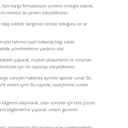
 tüm kargo firmalarınızın verilerini entegre ederek,
ni merkezi bir yerden izleyebilirsiniz.
takip edebilir, kargonun nerede olduğunu ve ne
limatın tahmini saati hakkında bilgi sahibi
şekilde yönetmelerine yardımcı olur.
takibini yaparak, müşteri şikayetlerini ve sorunları
yönetmek için her aşamayı izleyebilirsiniz.
argo süreçleri hakkında ayrıntılı raporlar sunar. Bu
i verileri içerir. Bu sayede, süreçlerinizi sürekli
bilgilerini ulaştırarak, olası sorunlar için hızlı çözüm
enli bilgilendirme yaparak, onların güvenini
, işletmenizin ihtiyaçlarına göre özelleştirilebilir.