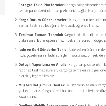
Entegre Takip Platformları:
Kargo takip sistemlerimiz,
tek bir panel üzerinden takip etmenizi sağlar. Kargo süreci
Kargo Durum Güncellemeleri:
Kargonuzun her adımını 
zaman teslim edileceğini anlık olarak öğrenebilirsiniz.
Teslimat Zamanı Tahmini:
Kargo takibi ile birlikte, tes
olabilirsiniz. Bu, müşterilerinizin bekleme sürecini doğru 
İade ve Geri Gönderim Takibi:
İade edilen ürünlerin de 
hızla çözebilirsiniz. İade süreçlerini sorunsuz bir şekilde 
Detaylı Raporlama ve Analiz:
Kargo takip sistemleri, k
raporlar, teslimat süreleri, kargo gecikmeleri ve diğer öneml
olarak iyileştirebilirsiniz.
Müşteri İletişimi ve Destek:
Müşterilerinize anlık kargo 
yolları sunarız. Kargo süreci hakkında müşterilerinize düz
kazanırsınız.
Özelleştirilebilir Entegrasyonlar:
Kargo takip sistemimiz